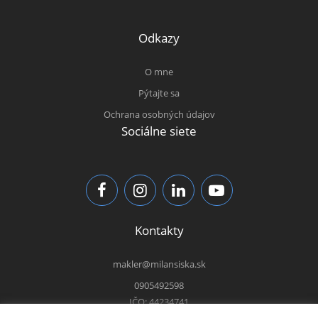
Odkazy
O mne
Pýtajte sa
Ochrana osobných údajov
Sociálne siete
Kontakty
makler@milansiska.sk
0905492598
IČO: 44234741