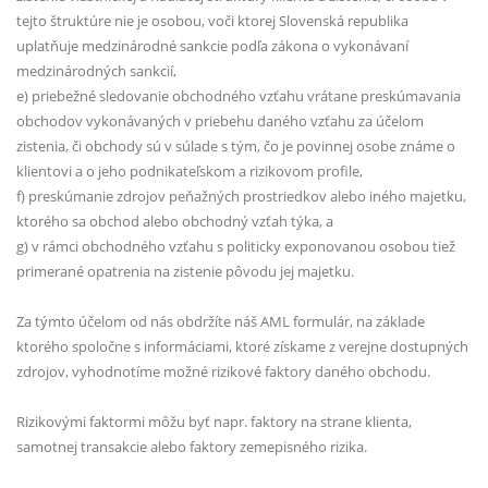
tejto štruktúre nie je osobou, voči ktorej Slovenská republika
uplatňuje medzinárodné sankcie podľa zákona o vykonávaní
medzinárodných sankcií,
e) priebežné sledovanie obchodného vzťahu vrátane preskúmavania
obchodov vykonávaných v priebehu daného vzťahu za účelom
zistenia, či obchody sú v súlade s tým, čo je povinnej osobe známe o
klientovi a o jeho podnikateľskom a rizikovom profile,
f) preskúmanie zdrojov peňažných prostriedkov alebo iného majetku,
ktorého sa obchod alebo obchodný vzťah týka, a
g) v rámci obchodného vzťahu s politicky exponovanou osobou tiež
primerané opatrenia na zistenie pôvodu jej majetku.
Za týmto účelom od nás obdržíte náš AML formulár, na základe
ktorého spoločne s informáciami, ktoré získame z verejne dostupných
zdrojov, vyhodnotíme možné rizikové faktory daného obchodu.
Rizikovými faktormi môžu byť napr. faktory na strane klienta,
samotnej transakcie alebo faktory zemepisného rizika.