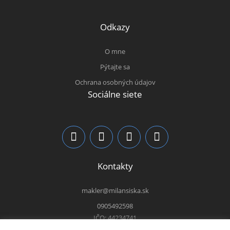
Odkazy
O mne
Pýtajte sa
Ochrana osobných údajov
Sociálne siete
Kontakty
makler@milansiska.sk
0905492598
IČO: 44234741