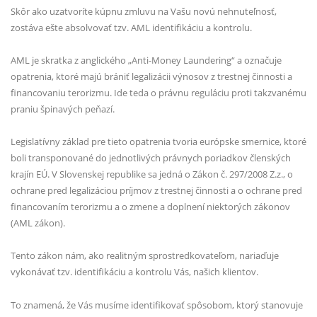
Skôr ako uzatvoríte kúpnu zmluvu na Vašu novú nehnuteľnosť,
zostáva ešte absolvovať tzv. AML identifikáciu a kontrolu.
AML je skratka z anglického „Anti-Money Laundering“ a označuje
opatrenia, ktoré majú brániť legalizácii výnosov z trestnej činnosti a
financovaniu terorizmu. Ide teda o právnu reguláciu proti takzvanému
praniu špinavých peňazí.
Legislatívny základ pre tieto opatrenia tvoria európske smernice, ktoré
boli transponované do jednotlivých právnych poriadkov členských
krajín EÚ. V Slovenskej republike sa jedná o Zákon č. 297/2008 Z.z.
,
o
ochrane pred legalizáciou príjmov z trestnej činnosti a o ochrane pred
financovaním terorizmu a o zmene a doplnení niektorých zákonov
(AML zákon).
Tento zákon nám, ako realitným sprostredkovateľom, nariaďuje
vykonávať tzv. identifikáciu a kontrolu Vás, našich klientov.
To znamená, že Vás musíme identifikovať spôsobom, ktorý stanovuje