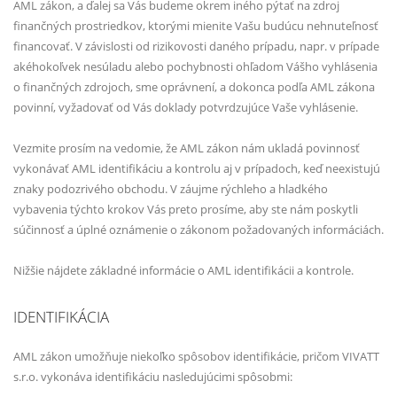
AML zákon, a ďalej sa Vás budeme okrem iného pýtať na zdroj
finančných prostriedkov, ktorými mienite Vašu budúcu nehnuteľnosť
financovať. V závislosti od rizikovosti daného prípadu, napr. v prípade
akéhokoľvek nesúladu alebo pochybnosti ohľadom Vášho vyhlásenia
o finančných zdrojoch, sme oprávnení, a dokonca podľa AML zákona
povinní, vyžadovať od Vás doklady potvrdzujúce Vaše vyhlásenie.
Vezmite prosím na vedomie, že AML zákon nám ukladá povinnosť
vykonávať AML identifikáciu a kontrolu aj v prípadoch, keď neexistujú
znaky podozrivého obchodu. V záujme rýchleho a hladkého
vybavenia týchto krokov Vás preto prosíme, aby ste nám poskytli
súčinnosť a úplné oznámenie o zákonom požadovaných informáciách.
Nižšie nájdete základné informácie o AML identifikácii a kontrole.
IDENTIFIKÁCIA
AML zákon umožňuje niekoľko spôsobov identifikácie, pričom VIVATT
s.r.o. vykonáva identifikáciu nasledujúcimi spôsobmi: