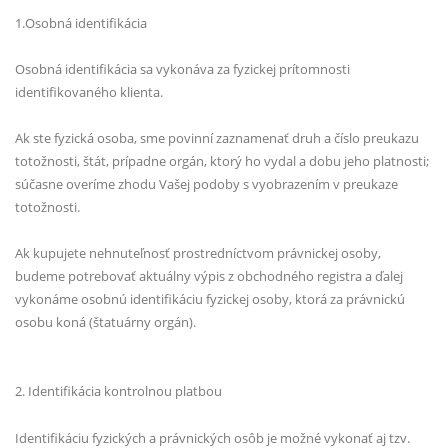
1.Osobná identifikácia
Osobná identifikácia sa vykonáva za fyzickej prítomnosti
identifikovaného klienta.
Ak ste fyzická osoba, sme povinní zaznamenať druh a číslo preukazu
totožnosti, štát, prípadne orgán, ktorý ho vydal a dobu jeho platnosti;
súčasne overíme zhodu Vašej podoby s vyobrazením v preukaze
totožnosti.
Ak kupujete nehnuteľnosť prostredníctvom právnickej osoby,
budeme potrebovať aktuálny výpis z obchodného registra a ďalej
vykonáme osobnú identifikáciu fyzickej osoby, ktorá za právnickú
osobu koná (štatuárny orgán).
2. Identifikácia kontrolnou platbou
Identifikáciu fyzických a právnických osôb je možné vykonať aj tzv.