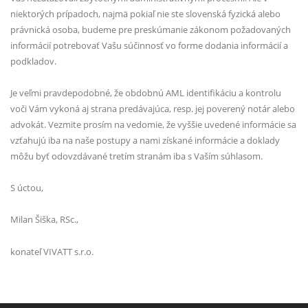
niektorých prípadoch, najmä pokiaľ nie ste slovenská fyzická alebo
právnická osoba, budeme pre preskúmanie zákonom požadovaných
informácií potrebovať Vašu súčinnosť vo forme dodania informácií a
podkladov.
Je veľmi pravdepodobné, že obdobnú AML identifikáciu a kontrolu
voči Vám vykoná aj strana predávajúca, resp. jej poverený notár alebo
advokát. Vezmite prosím na vedomie, že vyššie uvedené informácie sa
vzťahujú iba na naše postupy a nami získané informácie a doklady
môžu byť odovzdávané tretím stranám iba s Vaším súhlasom.
S úctou,
Milan Šiška, RSc.,
konateľ VIVATT s.r.o.