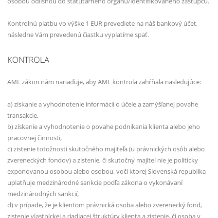
osobou odlišnou od štatutárneho orgánu/identifikovaného zástupcu.
Kontrolnú platbu vo výške 1 EUR prevediete na náš bankový účet,
následne Vám prevedenú čiastku vyplatíme späť.
KONTROLA
AML zákon nám nariaďuje, aby AML kontrola zahŕňala nasledujúce:
a) získanie a vyhodnotenie informácií o účele a zamýšľanej povahe
transakcie,
b) získanie a vyhodnotenie o povahe podnikania klienta alebo jeho
pracovnej činnosti,
c) zistenie totožnosti skutočného majiteľa (u právnických osôb alebo
zvereneckých fondov) a zistenie, či skutočný majiteľ nie je politicky
exponovanou osobou alebo osobou, voči ktorej Slovenská republika
uplatňuje medzinárodné sankcie podľa zákona o vykonávaní
medzinárodných sankcií,
d) v prípade, že je klientom právnická osoba alebo zverenecký fond,
zistenie vlastníckej a riadiacej štruktúry klienta a zistenie, či osoba v