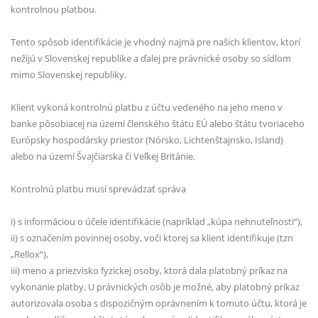
kontrolnou platbou.
Tento spôsob identifikácie je vhodný najmä pre našich klientov, ktorí
nežijú v Slovenskej republike a ďalej pre právnické osoby so sídlom
mimo Slovenskej republiky.
Klient vykoná kontrolnú platbu z účtu vedeného na jeho meno v
banke pôsobiacej na území členského štátu EÚ alebo štátu tvoriaceho
Európsky hospodársky priestor (Nórsko, Lichtenštajnsko, Island)
alebo na území Švajčiarska či Veľkej Británie.
Kontrolnú platbu musí sprevádzať správa
i) s informáciou o účele identifikácie (napríklad „kúpa nehnuteľnosti“),
ii) s označením povinnej osoby, voči ktorej sa klient identifikuje (tzn
„Rellox“),
iii) meno a priezvisko fyzickej osoby, ktorá dala platobný príkaz na
vykonanie platby. U právnických osôb je možné, aby platobný príkaz
autorizovala osoba s dispozičným oprávnením k tomuto účtu, ktorá je