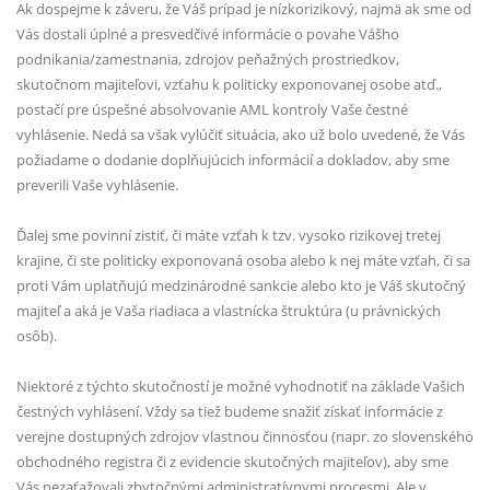
Ak dospejme k záveru, že Váš prípad je nízkorizikový, najmä ak sme od
Vás dostali úplné a presvedčivé informácie o povahe Vášho
podnikania/zamestnania, zdrojov peňažných prostriedkov,
skutočnom majiteľovi, vzťahu k politicky exponovanej osobe atď.,
postačí pre úspešné absolvovanie AML kontroly Vaše čestné
vyhlásenie. Nedá sa však vylúčiť situácia, ako už bolo uvedené, že Vás
požiadame o dodanie doplňujúcich informácií a dokladov, aby sme
preverili Vaše vyhlásenie.
Ďalej sme povinní zistiť, či máte vzťah k tzv. vysoko rizikovej tretej
krajine, či ste politicky exponovaná osoba alebo k nej máte vzťah, či sa
proti Vám uplatňujú medzinárodné sankcie alebo kto je Váš skutočný
majiteľ a aká je Vaša riadiaca a vlastnícka štruktúra (u právnických
osôb).
Niektoré z týchto skutočností je možné vyhodnotiť na základe Vašich
čestných vyhlásení. Vždy sa tiež budeme snažiť získať informácie z
verejne dostupných zdrojov vlastnou činnosťou (napr. zo slovenského
obchodného registra či z evidencie skutočných majiteľov), aby sme
Vás nezaťažovali zbytočnými administratívnymi procesmi. Ale v