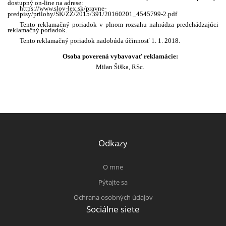
dostupný on-line na adrese:
https://www.slov-lex.sk/pravne-
predpisy/prilohy/SK/ZZ/2015/391/20160201_4545799-2.pdf
Tento reklamačný poriadok v plnom rozsahu nahrádza predchádzajúci
reklamačný poriadok.
Tento reklamačný poriadok nadobúda účinnosť 1. 1. 2018.
Osoba poverená vybavovať reklamácie:
Milan Šiška, RSc.
Odkazy
O mne
Pýtajte sa
Ochrana osobných údajov
Sociálne siete