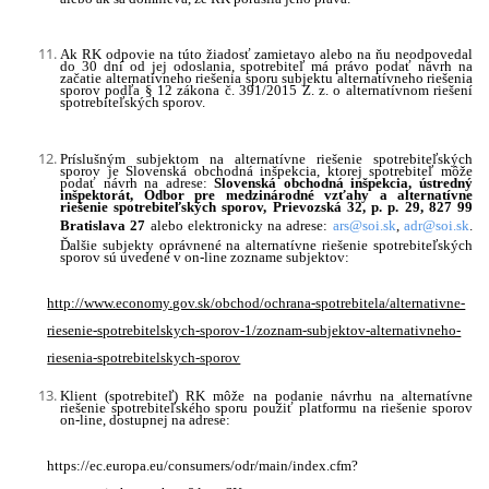
Ak RK odpovie na túto žiadosť zamietavo alebo na ňu neodpovedal
do 30 dní od jej odoslania, spotrebiteľ má právo podať návrh na
začatie alternatívneho riešenia sporu subjektu alternatívneho riešenia
sporov podľa § 12 zákona č. 391/2015 Z. z. o alternatívnom riešení
spotrebiteľských sporov.
Príslušným subjektom na alternatívne riešenie spotrebiteľských
sporov je Slovenská obchodná inšpekcia, ktorej spotrebiteľ môže
podať návrh na adrese:
Slovenská obchodná inšpekcia, ústredný
inšpektorát, Odbor pre medzinárodné vzťahy a alternatívne
riešenie spotrebiteľských sporov, Prievozská 32, p. p. 29, 827 99
Bratislava 27
alebo elektronicky na adrese:
ars@soi.sk
,
adr@soi.sk
.
Ďalšie subjekty oprávnené na alternatívne riešenie spotrebiteľských
sporov sú uvedené v on-line zozname subjektov:
http://www.economy.gov.sk/obchod/ochrana-spotrebitela/alternativne-
riesenie-spotrebitelskych-sporov-1/zoznam-subjektov-alternativneho-
riesenia-spotrebitelskych-sporov
Klient (spotrebiteľ) RK môže na podanie návrhu na alternatívne
riešenie spotrebiteľského sporu použiť platformu na riešenie sporov
on-line, dostupnej na adrese:
https://ec.europa.eu/consumers/odr/main/index.cfm?