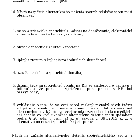
event=main.home.show&lng=SK
Návrh na začatie alternatívneho riešenia spotrebiteľského sporu musí
obsahovať:
meno a priezvisko spotrebiteľa, adresu na doručovanie, elektronickú
adresu a telefonický kontakt, ak ich má,
presné označenie Realitnej kancelárie,
úplný a zrozumiteľný opis rozhodujúcich skutočností,
označenie, čoho sa spotrebiteľ domáha,
dátum, kedy sa spotrebiteľ obrátil na RK so žiadosťou o nápravu a
informáciu, že pokus o vyriešenie sporu priamo s RK bol
bezvýsledný,
vyhlásenie o tom, že vo veci nebol zaslaný rovnaký návrh inému
subjektu alternatívneho riešenia sporov, nerozhodol vo veci súd
alebo rozhodcovský súd, vo veci nebola uzavretá dohoda o mediácii,
ani nebolo vo veci ukončené alternatívne riešenie sporu spôsobom
podľa § 20 ods. 1 písm. a) až e) zákona č. 391/2015 Z. z. o
alternatívnom riešení spotrebiteľských sporov.
Návrh na začatie alternatívneho riešenia spotrebiteľského sporu je