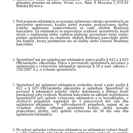
prípadne písomne na adrese: Vivatt, s.r.o., Nám. Š. Moysesa 5, 974 01
Banská Bystrica
.
Pod pojmom reklamácia sa rozumie uplatnenie nároku spotrebiteľa na
preverenie správnosti, kvality alebo rozsahu poskytovanej služby
a/alebo uplatnenie zodpovednosti za vady služieb Realitnej
kancelárie. Za reklamáciu sa nepovažuje sťažnosť spotrebiteľa, ktorá
súvisí s neplnením alebo vadným plnením povinností tretej osoby,
podnet spotrebiteľa na zlepšenie služieb Realitnej kancelárie alebo
iná žiadosť, ktorej predmetom nie sú služby alebo činnosť Realitnej
kancelárie.
Spotrebiteľ má pri uplatňovaní reklamácie práva podľa § 622 a § 623
Občianskeho zákonníka. Práva a povinnosti spotrebiteľa súvisiace s
uplatnením a vybavením reklamácie upravuje § 18 a nasl. zákona č.
250/2007 Z.z. o ochrane spotrebiteľa.
Spotrebiteľ pri uplatnení reklamácie rozhodne, ktoré z práv podľa §
622 a § 623 Občianskeho zákonníka si uplatňuje. Spotrebiteľ je
povinný k reklamácií priložiť všetky dokumenty a dôkazy, ktoré
preukazujú jeho tvrdenia. Realitná kancelária na základe rozhodnutia
spotrebiteľa určí spôsob vybavenia reklamácie a to bezodkladne, v
zložitých prípadoch najneskôr do 3 pracovných dní odo dňa
uplatnenia reklamácie. V odôvodnených prípadoch, najmä ak sa
vyžaduje zložité odborné posúdenie kvality alebo rozsahu
poskytnutej služby, určí spôsob vybavenia do 30 dní odo dňa
uplatnenia reklamácie.
Po určení spôsobu vybavenia reklamácie sa reklamácia vybaví ihneď,
v odôvodnených prípadoch možno reklamáciu vybaviť aj neskôr,