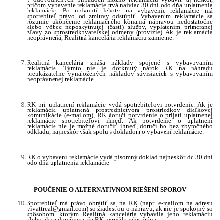
pričom vybavenie reklamácie trvá najviac 30 dní odo dňa uplatnenia
reklamácie.
Po uplynutí lehoty na vybavenie reklamácie má
spotrebiteľ právo od zmluvy odstúpiť.
Vybavením reklamácie sa
rozumie ukončenie reklamačného konania nápravou nedostatočne
alebo vôbec neposkytnutej (časti) služby, vyplatením primeranej
zľavy zo sprostredkovateľskej odmeny (provízie). Ak je reklamácia
neoprávnená, Realitná kancelária reklamáciu zamietne.
Realitná kancelária znáša náklady spojené s vybavovaním
reklamácie. Týmto nie je dotknutý nárok RK na náhradu
preukázateľne vynaložených nákladov súvisiacich s vybavovaním
neoprávnenej reklamácie.
RK pri uplatnení reklamácie vydá spotrebiteľovi potvrdenie. Ak je
reklamácia uplatnená prostredníctvom prostriedkov diaľkovej
komunikácie (e-mailom), RK doručí potvrdenie o prijatí uplatnenej
reklamácie spotrebiteľovi ihneď. Ak potvrdenie o uplatnení
reklamácie nie je možné doručiť ihneď, doručí ho bez zbytočného
odkladu, najneskôr však spolu s dokladom o vybavení reklamácie.
RK o vybavení reklamácie vydá písomný doklad najneskôr do 30 dní
odo dňa uplatnenia reklamácie.
POUČENIE O ALTERNATÍVNOM RIEŠENÍ SPOROV
Spotrebiteľ má právo obrátiť sa na RK (napr. e-mailom na adresu
vivattreal@gmail.com) so žiadosťou o nápravu, ak nie je spokojný so
spôsobom, ktorým Realitná kancelária vybavila jeho reklamáciu
alebo ak sa domnieva, že RK porušila jeho práva.