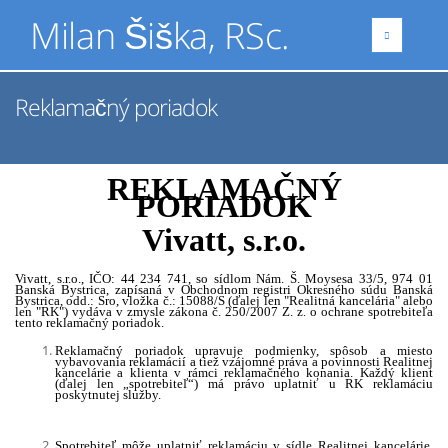
Milan Šiška, RSc.
Reklamačný poriadok
REKLAMAČNÝ
PORIADOK
Vivatt, s.r.o.
Vivatt, s.r.o.,
IČO: 44 234 741, so sídlom Nám. Š. Moysesa 33/5, 974 01
Banská Bystrica,
zapísaná v Obchodnom registri Okresného súdu Banská
Bystrica, odd.: Sro, vložka č.: 15088/S (ďalej len "Realitná kancelária" alebo
len "RK") vydáva v zmysle zákona č. 250/2007 Z. z. o ochrane spotrebiteľa
tento reklamačný poriadok.
Reklamačný poriadok upravuje podmienky, spôsob a miesto
vybavovania reklamácií a tiež vzájomné práva a povinnosti Realitnej
kancelárie a klienta v rámci reklamačného konania. Každý klient
(ďalej len „spotrebiteľ“) má právo uplatniť u RK reklamáciu
poskytnutej služby.
Spotrebiteľ môže uplatniť reklamáciu v sídle Realitnej kancelárie,