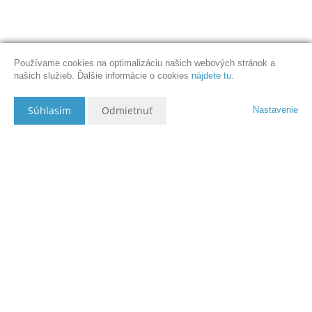
Používame cookies na optimalizáciu našich webových stránok a
našich služieb. Ďalšie informácie o cookies
nájdete tu
.
Súhlasím
Odmietnuť
Nastavenie
Popis nehnuteľnosti
Táto renesančná stavba bola postavená v prvej polovici 17. storočia
ako meštiansky obytný dom, ktorý bol neskôr v 19. storočí prestavaný
na prevádzkovú budovu. V tomto dome sa v roku 1911 narodil známy
slovenský skladateľ Ján Cikker, v súčasnosti v nej sídli poisťovňa
KOOPERATIVA.
Nachádza sa v historickej, kultúrno - obchodnej časti centra mesta, na
vstupe do pešej zóny, medzi Námestím SNP a Námestím Š. Moysesa,