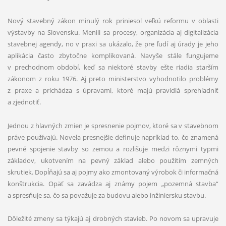
Nový stavebný zákon minulý rok priniesol veľkú reformu v oblasti
výstavby na Slovensku. Menili sa procesy, organizácia aj digitalizácia
stavebnej agendy, no v praxi sa ukázalo, že pre ľudí aj úrady je jeho
aplikácia často zbytočne komplikovaná. Navyše stále fungujeme
v prechodnom období, keď sa niektoré stavby ešte riadia starším
zákonom z roku 1976. Aj preto ministerstvo vyhodnotilo problémy
z praxe a prichádza s úpravami, ktoré majú pravidlá sprehľadniť
a zjednotiť.
Jednou z hlavných zmien je spresnenie pojmov, ktoré sa v stavebnom
práve používajú. Novela presnejšie definuje napríklad to, čo znamená
pevné spojenie stavby so zemou a rozlišuje medzi rôznymi typmi
základov, ukotvením na pevný základ alebo použitím zemných
skrutiek. Dopĺňajú sa aj pojmy ako zmontovaný výrobok či informačná
konštrukcia. Opäť sa zavádza aj známy pojem „pozemná stavba“
a spresňuje sa, čo sa považuje za budovu alebo inžiniersku stavbu.
Dôležité zmeny sa týkajú aj drobných stavieb. Po novom sa upravuje