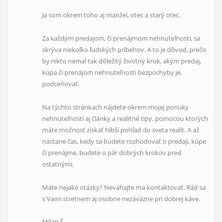
Ja som okrem toho aj manžel, otec a starý otec.
Za každým predajom, či prenájmom nehnuteľnosti, sa
skrýva niekoľko ľudských príbehov. A to je dôvod, prečo
by nikto nemal tak dôležitý životný krok, akým predaj,
kúpa či prenájom nehnuteľnosti bezpochyby je,
podceňovať.
Na týchto stránkach nájdete okrem mojej ponuky
nehnuteľností aj články a realitné tipy, pomocou ktorých
máte možnosť získať hlbší pohľad do sveta realít. A až
nastane čas, kedy sa budete rozhodovať o predaji, kúpe
či prenájme, budete o pár dobrých krokov pred
ostatnými.
Máte nejaké otázky? Neváhajte ma kontaktovať. Rád sa
s Vami stretnem aj osobne nezáväzne pri dobrej káve.
Milan Š.