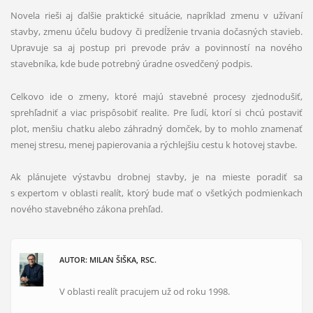
Novela rieši aj ďalšie praktické situácie, napríklad zmenu v užívaní
stavby, zmenu účelu budovy či predĺženie trvania dočasných stavieb.
Upravuje sa aj postup pri prevode práv a povinností na nového
stavebníka, kde bude potrebný úradne osvedčený podpis.
Celkovo ide o zmeny, ktoré majú stavebné procesy zjednodušiť,
sprehľadniť a viac prispôsobiť realite. Pre ľudí, ktorí si chcú postaviť
plot, menšiu chatku alebo záhradný domček, by to mohlo znamenať
menej stresu, menej papierovania a rýchlejšiu cestu k hotovej stavbe.
Ak plánujete výstavbu drobnej stavby, je na mieste poradiť sa
s expertom v oblasti realít, ktorý bude mať o všetkých podmienkach
nového stavebného zákona prehľad.
AUTOR: MILAN ŠIŠKA, RSC.
V oblasti realít pracujem už od roku 1998.