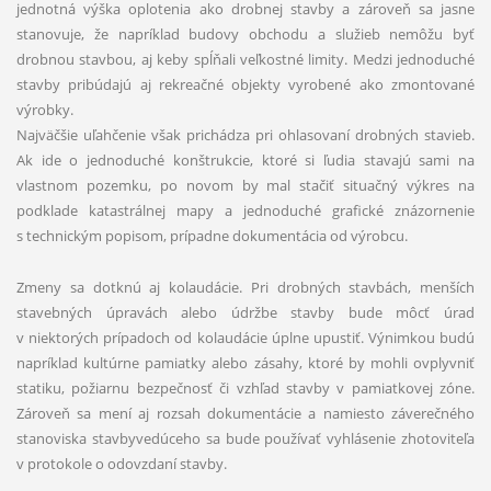
jednotná výška oplotenia ako drobnej stavby a zároveň sa jasne
stanovuje, že napríklad budovy obchodu a služieb nemôžu byť
drobnou stavbou, aj keby spĺňali veľkostné limity. Medzi jednoduché
stavby pribúdajú aj rekreačné objekty vyrobené ako zmontované
výrobky.
Najväčšie uľahčenie však prichádza pri ohlasovaní drobných stavieb.
Ak ide o jednoduché konštrukcie, ktoré si ľudia stavajú sami na
vlastnom pozemku, po novom by mal stačiť situačný výkres na
podklade katastrálnej mapy a jednoduché grafické znázornenie
s technickým popisom, prípadne dokumentácia od výrobcu.
Zmeny sa dotknú aj kolaudácie. Pri drobných stavbách, menších
stavebných úpravách alebo údržbe stavby bude môcť úrad
v niektorých prípadoch od kolaudácie úplne upustiť. Výnimkou budú
napríklad kultúrne pamiatky alebo zásahy, ktoré by mohli ovplyvniť
statiku, požiarnu bezpečnosť či vzhľad stavby v pamiatkovej zóne.
Zároveň sa mení aj rozsah dokumentácie a namiesto záverečného
stanoviska stavbyvedúceho sa bude používať vyhlásenie zhotoviteľa
v protokole o odovzdaní stavby.