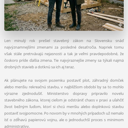
Len minulý rok prešiel stavebný zákon na Slovensku snáď
najvýznamnejšími zmenami za posledné desaťročia. Napriek tomu
však stále pretrvávajú nejasnosti a tak je veľmi pravdepodobné, že
čoskoro príde ďalšia zmena. Tie najvýraznejšie zmeny sa týkali najmä
drobných stavieb a dotknú sa ich aj teraz.
Ak plánujete na svojom pozemku postaviť plot, záhradný domček
alebo menšiu rekreačnú stavbu, v najbližšom období by sa to mohlo
výrazne zjednodušiť. Ministerstvo dopravy pripravilo novelu
stavebného zákona, ktorej cieľom je odstrániť chaos v praxi a uľahčiť
život bežným ľuďom, ktorí si chcú menšiu alebo doplnkovú stavbu
postaviť svojpomocne. Po novom by v mnohých prípadoch už nemalo
ísť o zdĺhavú papierovú vojnu, ale o jednoduchší proces s minimom
administratívy.