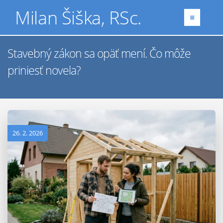
Milan Šiška, RSc.
Stavebný zákon sa opäť mení. Čo môže
priniesť novela?
26. 2. 2026