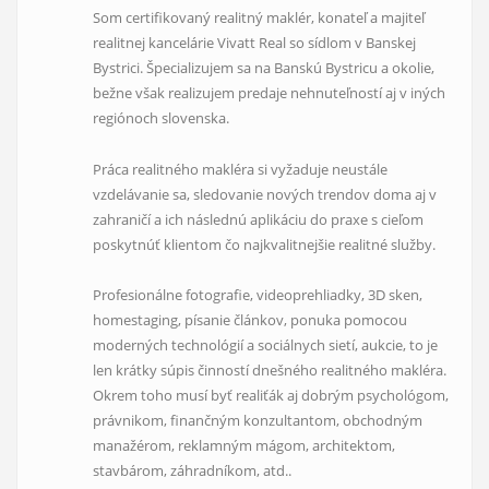
Som certifikovaný realitný maklér, konateľ a majiteľ
realitnej kancelárie Vivatt Real so sídlom v Banskej
Bystrici. Špecializujem sa na Banskú Bystricu a okolie,
bežne však realizujem predaje nehnuteľností aj v iných
regiónoch slovenska.
Práca realitného makléra si vyžaduje neustále
vzdelávanie sa, sledovanie nových trendov doma aj v
zahraničí a ich následnú aplikáciu do praxe s cieľom
poskytnúť klientom
čo najkvalitnejšie realitné služby.
Profesionálne fotografie, videoprehliadky, 3D sken,
homestaging, písanie článkov, ponuka pomocou
moderných technológií a sociálnych sietí, aukcie, to je
len krátky súpis činností dnešného realitného makléra.
Okrem toho musí byť realiťák aj dobrým psychológom,
právnikom, finančným konzultantom, obchodným
manažérom, reklamným mágom, architektom,
stavbárom, záhradníkom, atd..