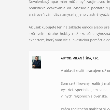
Dovolenkový apartmán môže byť zaujímavou inve
realistické očakávania od výnosov a počítate s
a zároveň vám dáva zmysel aj jeho vlastné využív
Ak však kupujete len na základe emócií alebo pr
skôr veľmi drahé hobby než skutočne výnosná i
expertom, ktorý vám vie s investíciou pomôcť a o
AUTOR: MILAN ŠIŠKA, RSC.
V oblasti realít pracujem už o
Som certifikovaný realitný mak
Bystrici. Špecializujem sa na
v iných regiónoch slovenska.
Práca realitného makléra si v