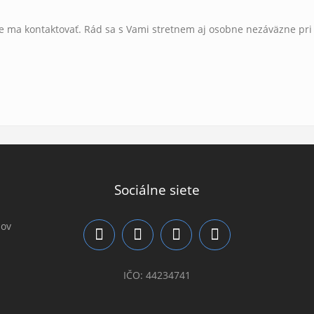
e ma kontaktovať. Rád sa s Vami stretnem aj osobne nezáväzne pri
Sociálne siete
jov
IČO: 44234741