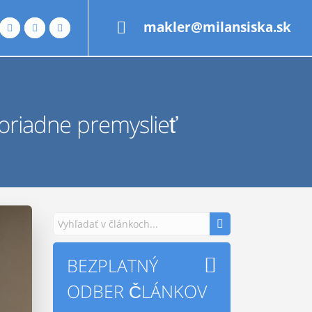
makler@milansiska.sk
oriadne premyslieť
BEZPLATNÝ
ODBER ČLÁNKOV