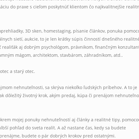
káciu do praxe s cieľom poskytnúť klientom
čo najkvalitnejšie realit
deoprehliadky, 3D sken, homestaging, písanie článkov, ponuka pomoc
nych sietí, aukcie, to je len krátky súpis činností dnešného realit
 realiťák aj dobrým psychológom, právnikom, finančným konzultan
mným mágom, architektom, stavbárom, záhradníkom, atd..
otec a starý otec.
jmom nehnuteľnosti, sa skrýva niekoľko ľudských príbehov. A to je
ak dôležitý životný krok, akým predaj, kúpa či prenájom nehnuteľno
okrem mojej ponuky nehnuteľností aj články a realitné tipy, pomoc
lbší pohľad do sveta realít. A až nastane čas, kedy sa budete
i prenájme, budete o pár dobrých krokov pred ostatnými.