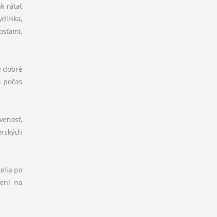
k rátať
dliska,
osťami,
e dobré
i počas
venosť,
orských
elia po
mení na