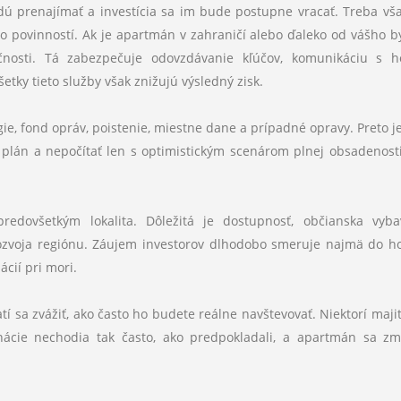
ú prenajímať a investícia sa im bude postupne vracať. Treba vša
o povinností. Ak je apartmán v zahraničí alebo ďaleko od vášho by
čnosti. Tá zabezpečuje odovzdávanie kľúčov, komunikáciu s h
etky tieto služby však znižujú výsledný zisk.
ie, fond opráv, poistenie, miestne dane a prípadné opravy. Preto j
ný plán a nepočítať len s optimistickým scenárom plnej obsadenost
redovšetkým lokalita. Dôležitá je dostupnosť, občianska vyba
o rozvoja regiónu. Záujem investorov dlhodobo smeruje najmä do h
cií pri mori.
tí sa zvážiť, ako často ho budete reálne navštevovať. Niektorí majit
inácie nechodia tak často, ako predpokladali, a apartmán sa z