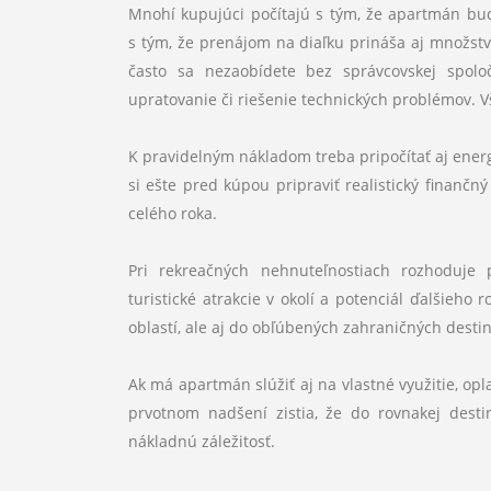
Mnohí kupujúci počítajú s tým, že apartmán bud
s tým, že prenájom na diaľku prináša aj množstv
často sa nezaobídete bez správcovskej spolo
upratovanie či riešenie technických problémov. Vš
K pravidelným nákladom treba pripočítať aj energ
si ešte pred kúpou pripraviť realistický finanč
celého roka.
Pri rekreačných nehnuteľnostiach rozhoduje p
turistické atrakcie v okolí a potenciál ďalšieh
oblastí, ale aj do obľúbených zahraničných destiná
Ak má apartmán slúžiť aj na vlastné využitie, opla
prvotnom nadšení zistia, že do rovnakej dest
nákladnú záležitosť.