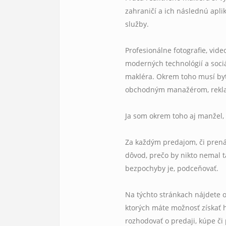
zahraničí a ich následnú apli
služby.
Profesionálne fotografie, vi
moderných technológií a sociál
makléra. Okrem toho musí byť
obchodným manažérom, rekla
Ja som okrem toho aj manžel, 
Za každým predajom, či prená
dôvod, prečo by nikto nemal t
bezpochyby je, podceňovať.
Na týchto stránkach nájdete 
ktorých máte možnosť získať h
rozhodovať o predaji, kúpe č