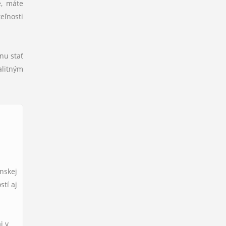
e, máte
eľnosti
nu stať
alitným
anskej
stí aj
j v