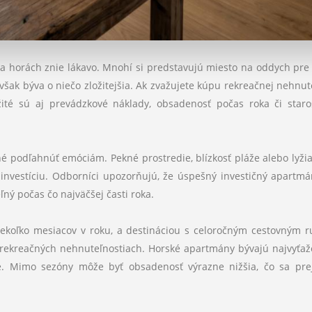
a horách znie lákavo. Mnohí si predstavujú miesto na oddych pre
však býva o niečo zložitejšia. Ak zvažujete kúpu rekreačnej nehnute
žité sú aj prevádzkové náklady, obsadenosť počas roka či staros
 podľahnúť emóciám. Pekné prostredie, blízkosť pláže alebo lyži
investíciu. Odborníci upozorňujú, že úspešný investičný apartm
ľný počas čo najväčšej časti roka.
n niekoľko mesiacov v roku, a destináciou s celoročným cestovným 
i rekreačných nehnuteľnostiach. Horské apartmány bývajú najvyťaž
te. Mimo sezóny môže byť obsadenosť výrazne nižšia, čo sa pre