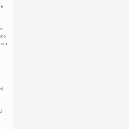
né
ou
ného
tom,
sti
ou