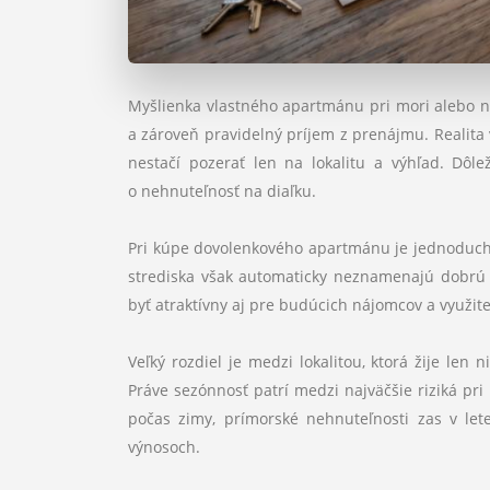
Myšlienka vlastného apartmánu pri mori alebo n
a zároveň pravidelný príjem z prenájmu. Realita 
nestačí pozerať len na lokalitu a výhľad. Dôle
o nehnuteľnosť na diaľku.
Pri kúpe dovolenkového apartmánu je jednoduché
strediska však automaticky neznamenajú dobrú 
byť atraktívny aj pre budúcich nájomcov a využite
Veľký rozdiel je medzi lokalitou, ktorá žije le
Práve sezónnosť patrí medzi najväčšie riziká pr
počas zimy, prímorské nehnuteľnosti zas v le
výnosoch.