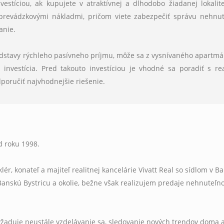
stíciou, ak kupujete v atraktívnej a dlhodobo žiadanej lokalit
 prevádzkovými nákladmi, pričom viete zabezpečiť správu nehnut
anie.
edstavy rýchleho pasívneho príjmu, môže sa z vysnívaného apartmá
nvestícia. Pred takouto investíciou je vhodné sa poradiť s re
dporučiť najvhodnejšie riešenie.
d roku 1998.
lér, konateľ a majiteľ realitnej kancelárie Vivatt Real so sídlom v B
 Banskú Bystricu a okolie, bežne však realizujem predaje nehnuteľno
yžaduje neustále vzdelávanie sa, sledovanie nových trendov doma a