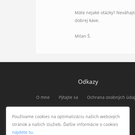
Máte nejaké otázky? Neváhajt
dobrej káve.
Milan Š.
Odkazy
O mne
Pýtajte sa
Ochrana osobných úda
Používame cookies na optimalizáciu našich webových
stránok a našich služieb. Ďalšie informácie o cookies
nájdete tu
.