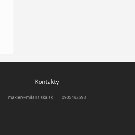
Kontakty
makler@milansiska.sk
0905492598