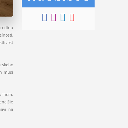
 rodinu
ľnosti,
tlivosť
arskeho
án musí
ruchom.
enejšie
javí na