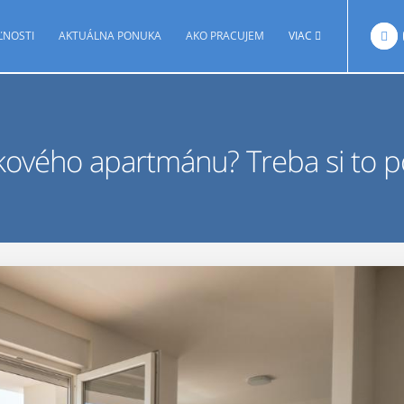
ĽNOSTI
AKTUÁLNA PONUKA
AKO PRACUJEM
VIAC
kového apartmánu? Treba si to p