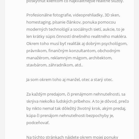
poskytnúť klientom
čo najkvalitnejšie realitné služby.
Profesionálne fotografie, videoprehliadky, 3D sken,
homestaging, písanie článkov, ponuka pomocou
moderných technológií a sociálnych sietí, aukcie, to je
len krátky súpis činností dnešného realitného makléra.
Okrem toho musí byť realiťák aj dobrým psychológom,
právnikom, finančným konzultantom, obchodným
manažérom, reklamným mágom, architektom,
stavbárom, záhradníkom, atd..
Ja som okrem toho aj manžel, otec a starý otec.
Za každým predajom, či prenájmom nehnuteľnosti, sa
skrýva niekoľko ľudských príbehov. A to je dôvod, prečo
by nikto nemal tak dôležitý životný krok, akým predaj,
kúpa či prenájom nehnuteľnosti bezpochyby je,
podceňovať.
Na týchto stránkach nájdete okrem mojej ponuky