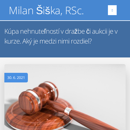
Milan Šiška, RSc.
Kúpa nehnuteľností v dražbe či aukcii je v
kurze. Aký je medzi nimi rozdiel?
30. 6. 2021