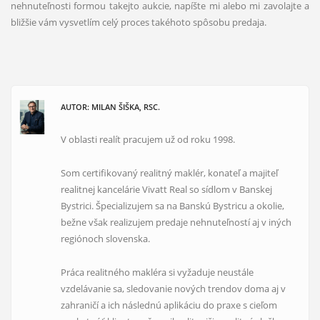
nehnuteľnosti formou takejto aukcie, napíšte mi alebo mi zavolajte a
bližšie vám vysvetlím celý proces takéhoto spôsobu predaja.
AUTOR: MILAN ŠIŠKA, RSC.
V oblasti realít pracujem už od roku 1998.
Som certifikovaný realitný maklér, konateľ a majiteľ
realitnej kancelárie Vivatt Real so sídlom v Banskej
Bystrici. Špecializujem sa na Banskú Bystricu a okolie,
bežne však realizujem predaje nehnuteľností aj v iných
regiónoch slovenska.
Práca realitného makléra si vyžaduje neustále
vzdelávanie sa, sledovanie nových trendov doma aj v
zahraničí a ich následnú aplikáciu do praxe s cieľom