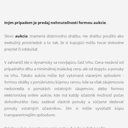
Iným prípadom je predaj nehnuteľnosti formou aukcie
.
Slovo
aukcia
znamená dobrovoľnú dražbu, nie dražbu použitú ako
exekučný prostriedok a to tak, že si kupujúci môžu tovar slobodne
prezrieť či odskúšať.
V zahraničí ide o dynamicky sa rozvíjajúcu časť trhu. Cena nezávisí od
prípadného dlhu a minimálnej znaleckej ceny, ale od dopytu a ponuky
na trhu. Takáto aukcia môže byť vykonaná viacerými spôsobmi -
formou obálky s ponúknutou kúpnou cenou, kde sa však záujemcovia
nedozvedia o ponukách ostatných záujemcov, alebo formou
elektronickej online aukcie, kde má každý účastník možnosť počas
dohodnutého času zadávať vlastné ponuky a súčasne sledovať
ponuky ostatných účastníkov, čím si môže vysúťažiť kúpu
transparentnejším spôsobom.