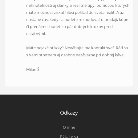
nehnuteľností aj články a realitné tipy, pomocou ktorých
máte možnosť získať hlbší pohľad do sveta realít. A až
nastane čas, kedy sa budete rozhodovať o predaji, kúpe
či prenájme, budete o pár dobrých krokov pred
ostatnými.
Máte nejaké otázky? Neváhajte ma kontaktovať. Rád sa
s Vami stretnem aj osobne nezáväzne pri dobrej káve.
Milan Š.
Odkazy
O mne
Pýtajte sa