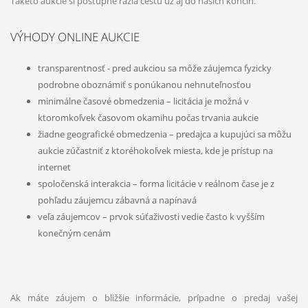
Takéto aukcie si postupne razia cestu už aj do našich končín.
VÝHODY ONLINE AUKCIE
transparentnosť - pred aukciou sa môže záujemca fyzicky
podrobne oboznámiť s ponúkanou nehnuteľnosťou
minimálne časové obmedzenia – licitácia je možná v
ktoromkoľvek časovom okamihu počas trvania aukcie
žiadne geografické obmedzenia – predajca a kupujúci sa môžu
aukcie zúčastniť z ktoréhokoľvek miesta, kde je prístup na
internet
spoločenská interakcia – forma licitácie v reálnom čase je z
pohľadu záujemcu zábavná a napínavá
veľa záujemcov – prvok súťaživosti vedie často k vyšším
konečným cenám
Ak máte záujem o bližšie informácie, prípadne o predaj vašej