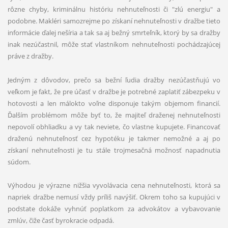
rôzne chyby, kriminálnu históriu nehnuteľnosti či "zlú energiu" a
podobne. Makléri samozrejme po získaní nehnuteľnosti v dražbe tieto
informácie ďalej nešíria a tak sa aj bežný smrteľník, ktorý by sa dražby
inak nezúčastnil, môže stať vlastníkom nehnuteľnosti pochádzajúcej
práve z dražby.
Jedným z dôvodov, prečo sa bežní ľudia dražby nezúčastňujú vo
veľkom je fakt, že pre účasť v dražbe je potrebné zaplatiť zábezpeku v
hotovosti a len málokto voľne disponuje takým objemom financií.
Ďalším problémom môže byť to, že majiteľ draženej nehnuteľnosti
nepovolí obhliadku a vy tak neviete, čo vlastne kupujete. Financovať
draženú nehnuteľnosť cez hypotéku je takmer nemožné a aj po
získaní nehnuteľnosti je tu stále trojmesačná možnosť napadnutia
súdom.
Výhodou je výrazne nižšia vyvolávacia cena nehnuteľnosti, ktorá sa
napriek dražbe nemusí vždy príliš navýšiť. Okrem toho sa kupujúci v
podstate dokáže vyhnúť poplatkom za advokátov a vybavovanie
zmlúv, čiže časť byrokracie odpadá.