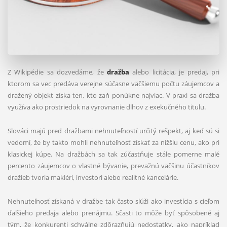
Z Wikipédie sa dozvedáme, že
dražba
alebo licitácia, je predaj, pri
ktorom sa vec predáva verejne súčasne väčšiemu počtu záujemcov a
dražený objekt získa ten, kto zaň ponúkne najviac. V praxi sa dražba
využíva ako prostriedok na vyrovnanie dlhov z exekučného titulu.
Slováci majú pred dražbami nehnuteľností určitý rešpekt, aj keď sú si
vedomí, že by takto mohli nehnuteľnosť získať za nižšiu cenu, ako pri
klasickej kúpe. Na dražbách sa tak zúčastňuje stále pomerne malé
percento záujemcov o vlastné bývanie, prevažnú väčšinu účastníkov
dražieb tvoria makléri, investori alebo realitné kancelárie.
Nehnuteľnosť získaná v dražbe tak často slúži ako investícia s cieľom
ďalšieho predaja alebo prenájmu. Sčasti to môže byť spôsobené aj
tým, že konkurenti schválne zdôrazňujú nedostatky, ako napríklad