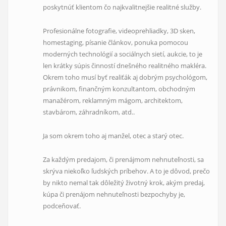
poskytnúť klientom
čo najkvalitnejšie realitné služby.
Profesionálne fotografie, videoprehliadky, 3D sken,
homestaging, písanie článkov, ponuka pomocou
moderných technológií a sociálnych sietí, aukcie, to je
len krátky súpis činností dnešného realitného makléra.
Okrem toho musí byť realiťák aj dobrým psychológom,
právnikom, finančným konzultantom, obchodným
manažérom, reklamným mágom, architektom,
stavbárom, záhradníkom, atd..
Ja som okrem toho aj manžel, otec a starý otec.
Za každým predajom, či prenájmom nehnuteľnosti, sa
skrýva niekoľko ľudských príbehov. A to je dôvod, prečo
by nikto nemal tak dôležitý životný krok, akým predaj,
kúpa či prenájom nehnuteľnosti bezpochyby je,
podceňovať.