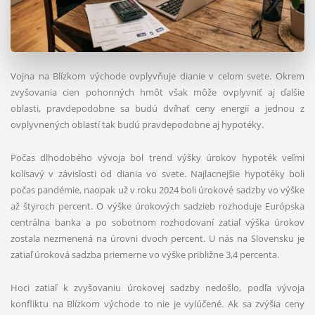
Vojna na Blízkom východe ovplyvňuje dianie v celom svete. Okrem
zvyšovania cien pohonných hmôt však môže ovplyvniť aj ďalšie
oblasti, pravdepodobne sa budú dvíhať ceny energií a jednou z
ovplyvnených oblastí tak budú pravdepodobne aj hypotéky.
Počas dlhodobého vývoja bol trend výšky úrokov hypoték veľmi
kolísavý v závislosti od diania vo svete. Najlacnejšie hypotéky boli
počas pandémie, naopak už v roku 2024 boli úrokové sadzby vo výške
až štyroch percent. O výške úrokových sadzieb rozhoduje Európska
centrálna banka a po sobotnom rozhodovaní zatiaľ výška úrokov
zostala nezmenená na úrovni dvoch percent. U nás na Slovensku je
zatiaľ úroková sadzba priemerne vo výške približne 3,4 percenta.
Hoci zatiaľ k zvyšovaniu úrokovej sadzby nedošlo, podľa vývoja
konfliktu na Blízkom východe to nie je vylúčené. Ak sa zvýšia ceny