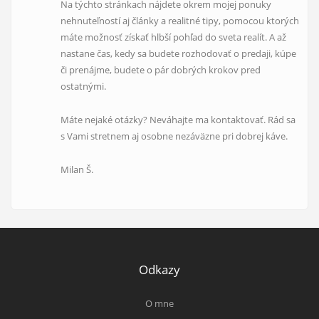
Na týchto stránkach nájdete okrem mojej ponuky
nehnuteľností aj články a realitné tipy, pomocou ktorých
máte možnosť získať hlbší pohľad do sveta realít. A až
nastane čas, kedy sa budete rozhodovať o predaji, kúpe
či prenájme, budete o pár dobrých krokov pred
ostatnými.
Máte nejaké otázky? Neváhajte ma kontaktovať. Rád sa
s Vami stretnem aj osobne nezáväzne pri dobrej káve.
Milan Š.
Odkazy
O mne