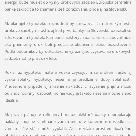
energií, bude musieť do výšky úrokových sadzieb Európska centrálna
banka zakročiť a to znamená, že k zdražovaniu príde aj na Slovensku.
Ak plánujete hypotéku, rozhodnúť by ste sa mali čím skôr, kým ešte
úrokové sadzby nerastú, aj keď prvé banky na Slovensku už začali so
zdražovaním hypoték. Kampane niektorých bánk, ktoré sľubovali nižší
ako priemerný úrok, boli predčasne ukončené, alebo pozastavené.
Podľa odborníkov by odhadované výraznejšie zvyšovanie úrokových
sadzieb mohlo prísť už v lete.
Pokiaľ už hypotéku máte a vďaka zvyšujúcim sa úrokom rastie aj
výška splátky hypotéky, riešením je predĺženie doby splatnosti.
V ideálnom prípade aj zníženie nákladov či zvýšenie príjmu môžu
odľahčiť rodinný rozpočet, no nie vždy je takéto riešenie možné alebo
ideálne.
Ak práve plánujete refinanc, hoci už niektoré banky nepreplácajú
náklady spojené s refinancovaním úveru, v konečnom dôsledku sa
vám to ešte stále môže vyplatiť. Ak ste však uprostred fixačného
obdobia a do refinancu máte ešte ďaleko, treba uvažovať čo do