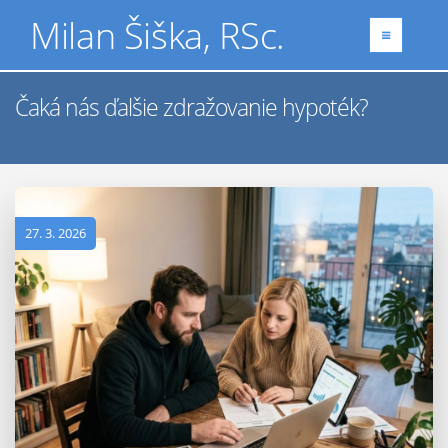
Milan Šiška, RSc.
Čaká nás ďalšie zdražovanie hypoték?
27. 3. 2026