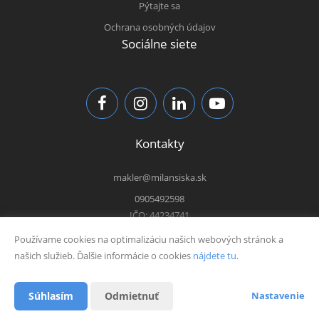
Pýtajte sa
Ochrana osobných údajov
Sociálne siete
Kontakty
makler@milansiska.sk
0905492598
IČO: 44234741
Používame cookies na optimalizáciu našich webových stránok a
našich služieb. Ďalšie informácie o cookies
nájdete tu
.
Vytvorené v systému
CHYTRÝ WEB MAKLÉRA
Súhlasím
Odmietnuť
Nastavenie
2026 © Tomawell s.r.o.