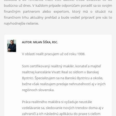
budúcna už dnes. V každom prípade odporúčam poradiť sa so svojim
finančným partnerom alebo expertom, ktorý má o situácii na
finančnom trhu aktuálny prehľad a bude vedieť pripraviť pre vás to
najvhodnejšie riešenie.
AUTOR: MILAN ŠIŠKA, RSC.
V oblasti realít pracujem už od roku 1998.
Som certifikovaný realitný maklér, konateľ a majiteľ
realitnej kancelárie Vivatt Real so sídlom v Banskej
Bystrici. Špecializujem sa na Banskú Bystricu a okolie,
bežne však realizujem predaje nehnuteľností aj v iných
regiónoch slovenska.
Práca realitného makléra si vyžaduje neustále
vzdelávanie sa, sledovanie nových trendov doma aj v
zahraničí a ich následnú aplikáciu do praxe s cieľom