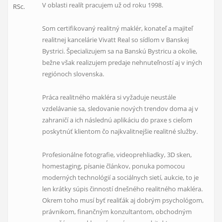
V oblasti realít pracujem už od roku 1998.
Som certifikovaný realitný maklér, konateľ a majiteľ
realitnej kancelárie Vivatt Real so sídlom v Banskej
Bystrici. Špecializujem sa na Banskú Bystricu a okolie,
bežne však realizujem predaje nehnuteľností aj v iných
regiónoch slovenska.
Práca realitného makléra si vyžaduje neustále
vzdelávanie sa, sledovanie nových trendov doma aj v
zahraničí a ich následnú aplikáciu do praxe s cieľom
poskytnúť klientom
čo najkvalitnejšie realitné služby.
Profesionálne fotografie, videoprehliadky, 3D sken,
homestaging, písanie článkov, ponuka pomocou
moderných technológií a sociálnych sietí, aukcie, to je
len krátky súpis činností dnešného realitného makléra.
Okrem toho musí byť realiťák aj dobrým psychológom,
právnikom, finančným konzultantom, obchodným