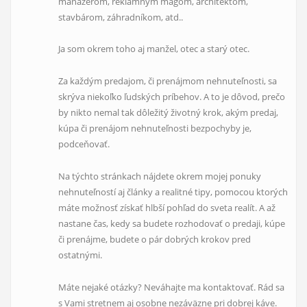
manažérom, reklamným mágom, architektom,
stavbárom, záhradníkom, atd..
Ja som okrem toho aj manžel, otec a starý otec.
Za každým predajom, či prenájmom nehnuteľnosti, sa
skrýva niekoľko ľudských príbehov. A to je dôvod, prečo
by nikto nemal tak dôležitý životný krok, akým predaj,
kúpa či prenájom nehnuteľnosti bezpochyby je,
podceňovať.
Na týchto stránkach nájdete okrem mojej ponuky
nehnuteľností aj články a realitné tipy, pomocou ktorých
máte možnosť získať hlbší pohľad do sveta realít. A až
nastane čas, kedy sa budete rozhodovať o predaji, kúpe
či prenájme, budete o pár dobrých krokov pred
ostatnými.
Máte nejaké otázky? Neváhajte ma kontaktovať. Rád sa
s Vami stretnem aj osobne nezáväzne pri dobrej káve.