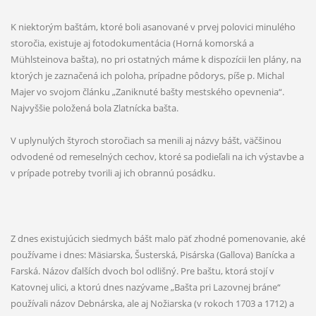
K niektorým baštám, ktoré boli asanované v prvej polovici minulého
storočia, existuje aj fotodokumentácia (Horná komorská a
Mühlsteinova bašta), no pri ostatných máme k dispozícii len plány, na
ktorých je zaznačená ich poloha, prípadne pôdorys, píše p. Michal
Majer vo svojom článku „Zaniknuté bašty mestského opevnenia“.
Najvyššie položená bola Zlatnícka bašta.
V uplynulých štyroch storočiach sa menili aj názvy bášt, väčšinou
odvodené od remeselných cechov, ktoré sa podieľali na ich výstavbe a
v prípade potreby tvorili aj ich obrannú posádku.
Z dnes existujúcich siedmych bášt malo päť zhodné pomenovanie, aké
používame i dnes: Mäsiarska, Šusterská, Pisárska (Gallova) Banícka a
Farská. Názov ďalších dvoch bol odlišný. Pre baštu, ktorá stojí v
Katovnej ulici, a ktorú dnes nazývame „Bašta pri Lazovnej bráne“
používali názov Debnárska, ale aj Nožiarska (v rokoch 1703 a 1712) a