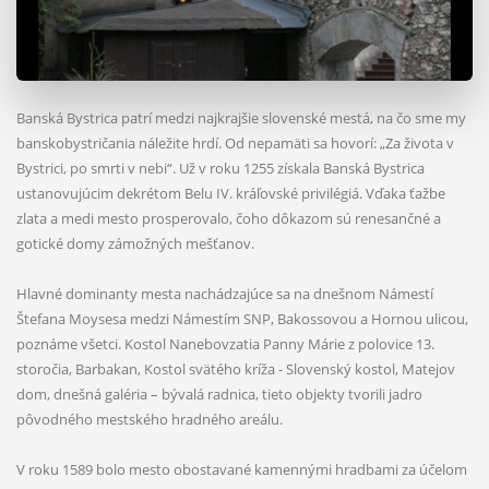
Banská Bystrica patrí medzi najkrajšie slovenské mestá, na čo sme my
banskobystričania náležite hrdí. Od nepamäti sa hovorí: „Za života v
Bystrici, po smrti v nebi“. Už v roku 1255 získala Banská Bystrica
ustanovujúcim dekrétom Belu IV. kráľovské privilégiá. Vďaka ťažbe
zlata a medi mesto prosperovalo, čoho dôkazom sú renesančné a
gotické domy zámožných mešťanov.
Hlavné dominanty mesta nachádzajúce sa na dnešnom Námestí
Štefana Moysesa medzi Námestím SNP, Bakossovou a Hornou ulicou,
poznáme všetci. Kostol Nanebovzatia Panny Márie z polovice 13.
storočia, Barbakan, Kostol svätého kríža - Slovenský kostol, Matejov
dom, dnešná galéria – bývalá radnica, tieto objekty tvorili jadro
pôvodného mestského hradného areálu.
V roku 1589 bolo mesto obostavané kamennými hradbami za účelom