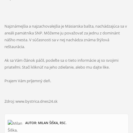
Najznámejšia a najzachovalejšia je Mäsiarska bašta, nachádzajúca sa v
areáli pamätníka SNP. Môžeme ju považovať za jednu z dominánt
nášho mesta. V súčasnosti sa v nej nachádza známa štýlová
reštaurácia.
Ak sa Vám článok páčil, podeľte sa o tieto informácie aj so svojimi
priateľmi. Stačí kliknúť na jeho zdieľanie, alebo mu dajte like.
Prajem Vám príjemný deň.
Zdroj: www.bystrica.dnes24.sk
AUTOR: MILAN ŠIŠKA, RSC.