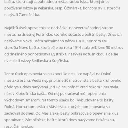
baštu, ktorá stojí za záhradnou reštauráciou Iskra, ktorej dnes
používaný názov je Pekárska, resp. Čižmárska, koncom XVII. storočia
nazývali Zámočnícka.
Najdlhší úsek opevnenia sa nachádzal na severozápadnej strane
mesta, na dnešnej Fortničke, ktorého súčasťou boli tri bašty. Dnes ich
nazývame Nová, Bašta neznámeho názvu I. a II.. Koncom XVII.
storočia Novú baštu, ktorá ešte po roku 1914 stála približne 50 metrov
od dnešného pohostinstva Bystrička, nazývali Kožušníckou a ďalšie
dve niesli názvy Sedlárska a Krajčírska.
Tento úsek opevnenia sa na konci Dolnej ulice napájal na Dolnú
mestskú bránu. Vedľa nej, približne 30 metrov, stála bašta kruhového
pôdorysu, dnes nazývaná „pri Dolnej bráne“ Pred rokom 1700 mala
názov Klobučnícka bašta. Od nej pokračoval múr opevnenia
východným smerom. Na tomto úseku boli vybudované tri bašty:
Dolná, Horná komorská a Mäsiarska, ktorých pomenovania sa
zachovali dodnes. Od Mäsiarskej bašty pokračovalo opevnenie k už
spomínanej Zámočníckej bašte, ktorú dnes nazývame Pekárskou,
resp. Čižmárskou.